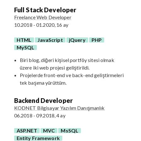
Full Stack Developer
Freelance Web Developer
10.2018 - 01.2020, 16 ay
HTML
JavaScript
jQuery
PHP
MySQL
Biri blog, diğeri kişisel portföy sitesi olmak
üzere iki web projesi geliştirildi.
Projelerde front-end ve back-end geliştirmeleri
tek başıma yürüttüm.
Backend Developer
KODNET Bilgisayar Yazılım Danışmanlık
06.2018 - 09.2018, 4 ay
ASP.NET
MVC
MsSQL
Entity Framework