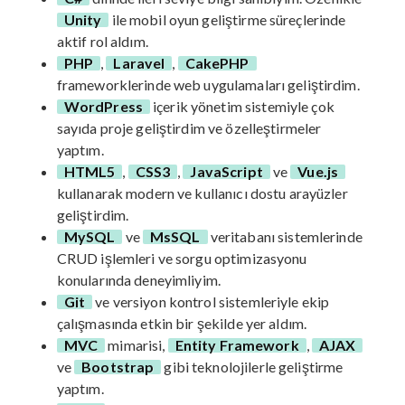
Unity
ile mobil oyun geliştirme süreçlerinde
aktif rol aldım.
PHP
,
Laravel
,
CakePHP
frameworklerinde web uygulamaları geliştirdim.
WordPress
içerik yönetim sistemiyle çok
sayıda proje geliştirdim ve özelleştirmeler
yaptım.
HTML5
,
CSS3
,
JavaScript
ve
Vue.js
kullanarak modern ve kullanıcı dostu arayüzler
geliştirdim.
MySQL
ve
MsSQL
veritabanı sistemlerinde
CRUD işlemleri ve sorgu optimizasyonu
konularında deneyimliyim.
Git
ve versiyon kontrol sistemleriyle ekip
çalışmasında etkin bir şekilde yer aldım.
MVC
mimarisi,
Entity Framework
,
AJAX
ve
Bootstrap
gibi teknolojilerle geliştirme
yaptım.