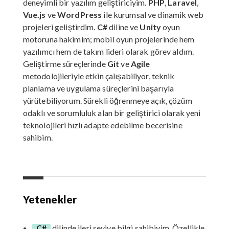
deneyimli bir yazılım geliştiriciyim.
PHP
,
Laravel
,
Vue.js
ve
WordPress
ile kurumsal ve dinamik web
projeleri geliştirdim.
C#
diline ve
Unity
oyun
motoruna hakimim; mobil oyun projelerinde hem
yazılımcı hem de takım lideri olarak görev aldım.
Geliştirme süreçlerinde
Git
ve
Agile
metodolojileriyle etkin çalışabiliyor, teknik
planlama ve uygulama süreçlerini başarıyla
yürütebiliyorum. Sürekli öğrenmeye açık, çözüm
odaklı ve sorumluluk alan bir geliştirici olarak yeni
teknolojileri hızlı adapte edebilme becerisine
sahibim.
Yetenekler
C#
dilinde ileri seviye bilgi sahibiyim. Özellikle